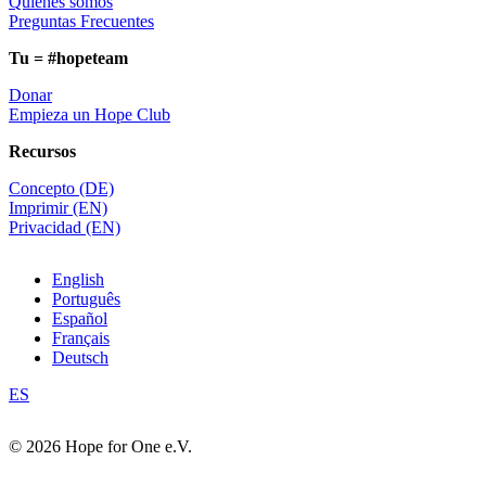
Quienes somos
Preguntas Frecuentes
Tu = #hopeteam
Donar
Empieza un Hope Club
Recursos
Concepto (DE)
Imprimir (EN)
Privacidad (EN)
English
Português
Español
Français
Deutsch
ES
© 2026 Hope for One e.V.